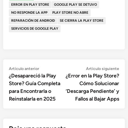
ERROR EN PLAY STORE
GOOGLE PLAY SE DETUVO
NO RESPONDE LA APP
PLAY STORE NO ABRE
REPARACIÓN DE ANDROID
SE CIERRA LA PLAY STORE
SERVICIOS DE GOOGLE PLAY
Navegación
Artículo
Artí
Artículo anterior
Artículo siguiente
anterior:
sigu
¿Desapareció la Play
¿Error en la Play Store?
de
Store? Guía Completa
Cómo Solucionar
entradas
para Encontrarla o
‘Descarga Pendiente’ y
Reinstalarla en 2025
Fallos al Bajar Apps