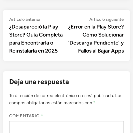
Navegación
Artículo
Artí
Artículo anterior
Artículo siguiente
anterior:
sigu
¿Desapareció la Play
¿Error en la Play Store?
de
Store? Guía Completa
Cómo Solucionar
entradas
para Encontrarla o
‘Descarga Pendiente’ y
Reinstalarla en 2025
Fallos al Bajar Apps
Deja una respuesta
Tu dirección de correo electrónico no será publicada.
Los
campos obligatorios están marcados con
*
COMENTARIO
*