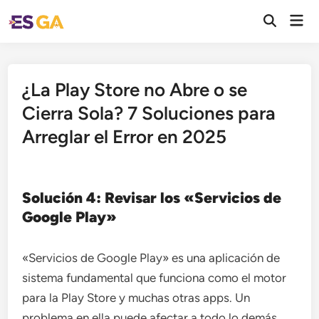
Saltar
Men
al
Abrir
prin
búsqueda
contenido
¿La Play Store no Abre o se
Cierra Sola? 7 Soluciones para
Arreglar el Error en 2025
Solución 4: Revisar los «Servicios de
Google Play»
«Servicios de Google Play» es una aplicación de
sistema fundamental que funciona como el motor
para la Play Store y muchas otras apps. Un
problema en ella puede afectar a todo lo demás.