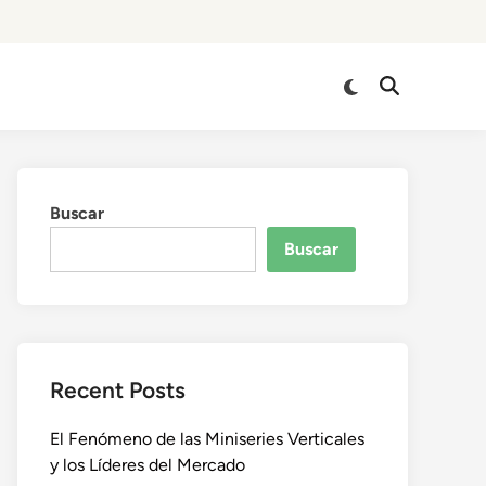
Cambiar
Abrir
a
búsqueda
modo
oscuro
Buscar
Buscar
Recent Posts
El Fenómeno de las Miniseries Verticales
y los Líderes del Mercado