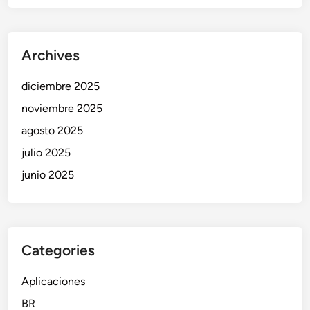
a
o
P
F
r
á
Archives
i
c
n
i
diciembre 2025
c
l
i
noviembre 2025
)
p
agosto 2025
i
julio 2025
a
n
junio 2025
t
e
s
Categories
Aplicaciones
BR