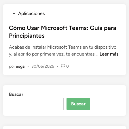
a
m
P
Aplicaciones
b
u
i
b
Cómo Usar Microsoft Teams: Guía para
a
l
Principiantes
r
i
e
Acabas de instalar Microsoft Teams en tu dispositivo
c
l
C
y, al abrirlo por primera vez, te encuentras …
Leer más
a
F
ó
d
o
por
esga
•
30/06/2025
•
0
m
o
n
o
e
d
U
n
o
s
e
Buscar
a
n
r
Buscar
M
M
i
i
c
c
r