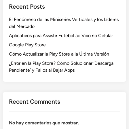
r
o
Recent Posts
o
s
s
o
El Fenómeno de las Miniseries Verticales y los Líderes
o
f
del Mercado
f
t
t
Aplicativos para Assistir Futebol ao Vivo no Celular
T
T
e
Google Play Store
e
a
Cómo Actualizar la Play Store a la Última Versión
a
m
m
¿Error en la Play Store? Cómo Solucionar ‘Descarga
s
s
Pendiente’ y Fallos al Bajar Apps
(
:
P
G
a
u
s
í
o
Recent Comments
a
a
p
P
a
a
No hay comentarios que mostrar.
r
s