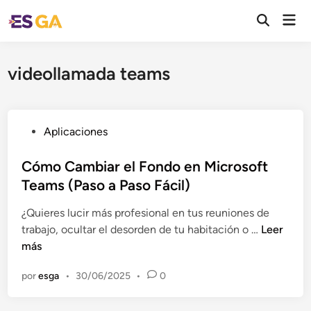
Saltar
Men
al
Abrir
prin
búsqueda
contenido
videollamada teams
P
Aplicaciones
u
b
Cómo Cambiar el Fondo en Microsoft
l
Teams (Paso a Paso Fácil)
i
¿Quieres lucir más profesional en tus reuniones de
c
C
trabajo, ocultar el desorden de tu habitación o …
Leer
a
ó
más
d
m
o
por
esga
•
30/06/2025
•
0
o
e
C
n