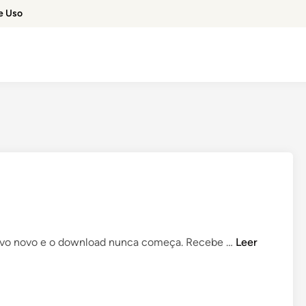
e Uso
C
ativo novo e o download nunca começa. Recebe …
Leer
o
m
o