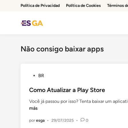
Saltar
Política de Privacidad
Política de Cookies
Términos d
al
contenido
Não consigo baixar apps
P
BR
u
b
Como Atualizar a Play Store
l
Você já passou por isso? Tenta baixar um aplic
i
más
c
a
por
esga
•
29/07/2025
•
0
d