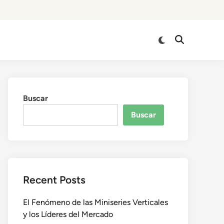
Cambiar
Abrir
a
búsqueda
modo
oscuro
Buscar
Buscar
Recent Posts
El Fenómeno de las Miniseries Verticales
y los Líderes del Mercado