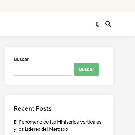
Cambiar
Abrir
a
búsqueda
modo
oscuro
Buscar
Buscar
Recent Posts
El Fenómeno de las Miniseries Verticales
y los Líderes del Mercado