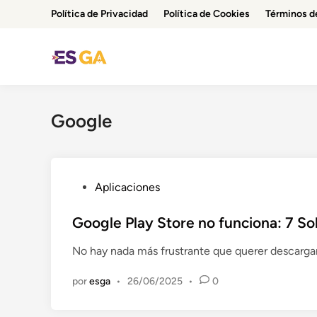
Saltar
Política de Privacidad
Política de Cookies
Términos d
al
contenido
Google
P
Aplicaciones
u
b
Google Play Store no funciona: 7 So
l
No hay nada más frustrante que querer descargar
i
c
por
esga
•
26/06/2025
•
0
a
d