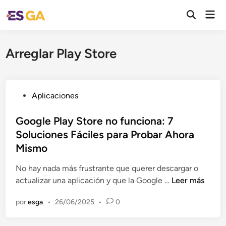
Saltar
Men
al
Abrir
prin
búsqueda
contenido
Arreglar Play Store
P
Aplicaciones
u
b
Google Play Store no funciona: 7
l
Soluciones Fáciles para Probar Ahora
i
Mismo
c
a
No hay nada más frustrante que querer descargar o
d
G
actualizar una aplicación y que la Google …
Leer más
o
o
por
esga
•
26/06/2025
•
0
e
o
n
g