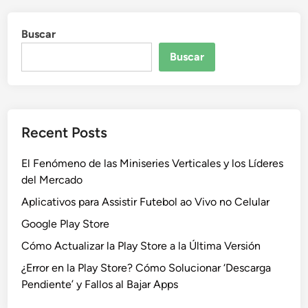
l
e
Buscar
P
l
Buscar
a
y
S
t
Recent Posts
o
r
El Fenómeno de las Miniseries Verticales y los Líderes
e
del Mercado
n
o
Aplicativos para Assistir Futebol ao Vivo no Celular
f
Google Play Store
u
Cómo Actualizar la Play Store a la Última Versión
n
c
¿Error en la Play Store? Cómo Solucionar ‘Descarga
i
Pendiente’ y Fallos al Bajar Apps
o