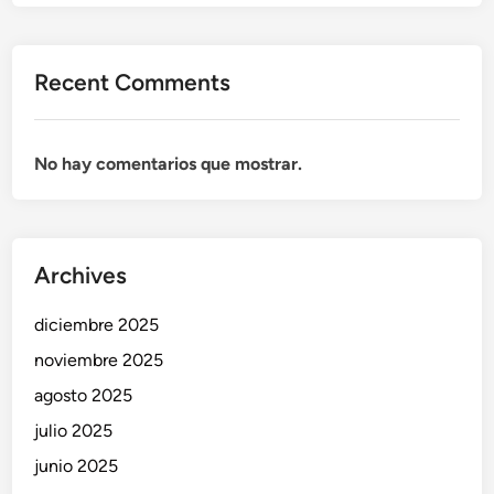
n
a
:
Recent Comments
7
S
o
No hay comentarios que mostrar.
l
u
c
i
Archives
o
n
diciembre 2025
e
s
noviembre 2025
F
agosto 2025
á
julio 2025
c
i
junio 2025
l